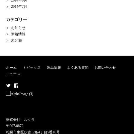
2014年8月
2014年7月
カテゴリー
お知らせ
新着情報
未分類
ホーム
トピックス
製品情報
よくある質問
お問い合わせ
ニュース
メ
メ
ニ
ニ
ュ
ュ
ー
ー
株式会社 ルクラ
項
項
〒007-0872
目
目
札幌市東区伏古12条4丁目5番10号