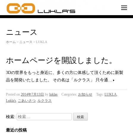
M
EN
U
ニュース
ホーム
>
ニュース
> LUKLA
ホームページを開設しました。
3Dの世界をもっと身近に、多くの方に体感して頂くために新製
品を開発いたしました。 その名は「ルクラス」 只今通…
Posted on
2014年7月13日
by
luklas
Categories:
お知らせ
Tags:
LUKLA
,
Lukla's
,
ごあいさつ
,
ルクラス
検索:
最近の投稿