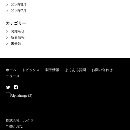
2014年8月
2014年7月
カテゴリー
お知らせ
新着情報
未分類
ホーム
トピックス
製品情報
よくある質問
お問い合わせ
ニュース
メ
メ
ニ
ニ
ュ
ュ
ー
ー
株式会社 ルクラ
項
項
〒007-0872