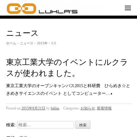
M
EN
U
ニュース
ホーム
>
ニュース
>
2015年
> 8月
東京工業大学のイベントにルクラ
スが使われました。
東京工業大学のオープンキャンパス2015と科研費 ひらめき☆と
きめきサイエンスのイベント としてコンピューター…
Posted on
2015年8月21日
by
luklas
Categories:
お知らせ
,
新着情報
検索: