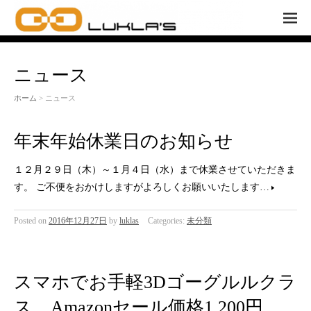
M
EN
U
ニュース
ホーム
> ニュース
年末年始休業日のお知らせ
１２月２９日（木）～１月４日（水）まで休業させていただきま
す。 ご不便をおかけしますがよろしくお願いいたします…
Posted on
2016年12月27日
by
luklas
Categories:
未分類
スマホでお手軽3Dゴーグルルクラ
ス Amazonセール価格1,200円