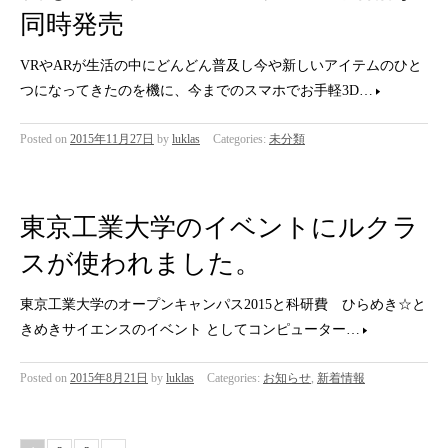
同時発売
VRやARが生活の中にどんどん普及し今や新しいアイテムのひと
つになってきたのを機に、今までのスマホでお手軽3D…
Posted on
2015年11月27日
by
luklas
Categories:
未分類
東京工業大学のイベントにルクラ
スが使われました。
東京工業大学のオープンキャンパス2015と科研費 ひらめき☆と
きめきサイエンスのイベント としてコンピューター…
Posted on
2015年8月21日
by
luklas
Categories:
お知らせ
,
新着情報