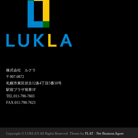
ニ
ニ
ュ
ュ
ー
ー
項
項
目
目
株式会社 ルクラ
〒007-0872
札幌市東区伏古12条4丁目5番10号
駅前プラザ発寒1F
TEL.011-790-7603
FAX.011-790-7623
Copyright © LUKLA'S All Rights Reserved. Theme by
FLAT
-
Net Business Agent