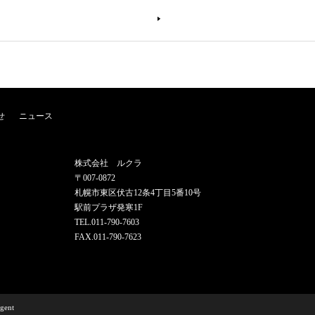
せ
ニュース
株式会社 ルクラ
〒007-0872
札幌市東区伏古12条4丁目5番10号
駅前プラザ発寒1F
TEL.011-790-7603
FAX.011-790-7623
Agent