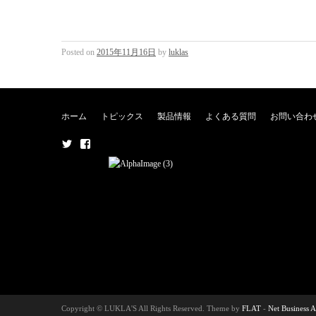
Posted on
2015年11月16日
by
luklas
ホーム
トピックス
製品情報
よくある質問
お問い合わ
メ
メ
ニ
ニ
ュ
ュ
ー
ー
項
項
目
目
Copyright © LUKLA'S All Rights Reserved. Theme by
FLAT
-
Net Business 