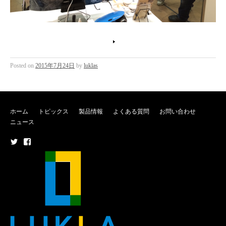
Posted on
2015年7月24日
by
luklas
ホーム
トピックス
製品情報
よくある質問
お問い合わせ
ニュース
メ
メ
ニ
ニ
ュ
ュ
ー
ー
項
項
目
目