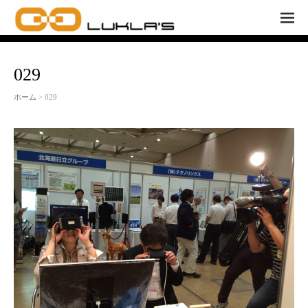
M
EN
U
029
ホーム
> 029